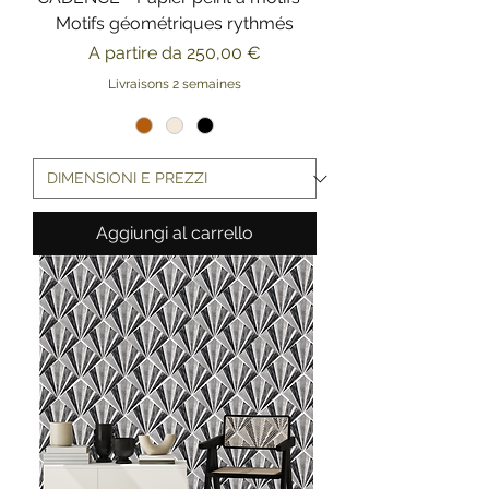
Motifs géométriques rythmés
Prezzo scontato
A partire da
250,00 €
Livraisons 2 semaines
Aggiungi al carrello