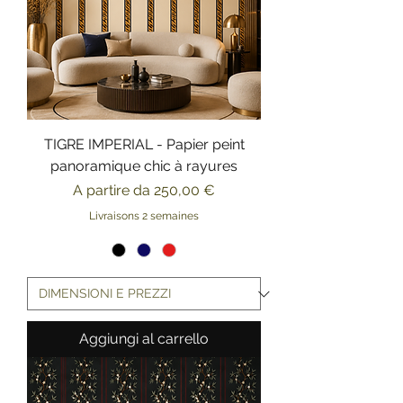
TIGRE IMPERIAL - Papier peint
panoramique chic à rayures
Prezzo scontato
A partire da
250,00 €
Livraisons 2 semaines
Aggiungi al carrello