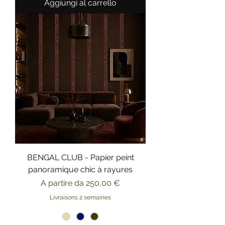
Aggiungi al carrello
BENGAL CLUB - Papier peint
panoramique chic à rayures
Prezzo scontato
A partire da
250,00 €
Livraisons 2 semaines