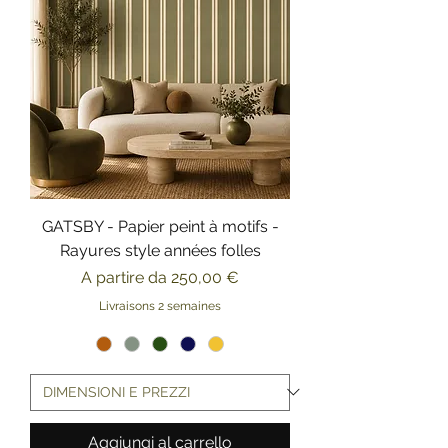
GATSBY - Papier peint à motifs -
Rayures style années folles
Prezzo scontato
A partire da
250,00 €
Livraisons 2 semaines
Aggiungi al carrello