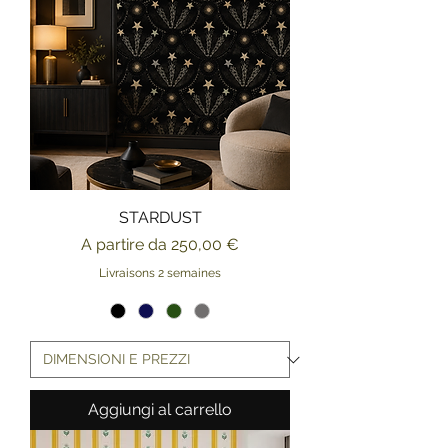
STARDUST
Prezzo scontato
A partire da
250,00 €
Livraisons 2 semaines
Aggiungi al carrello