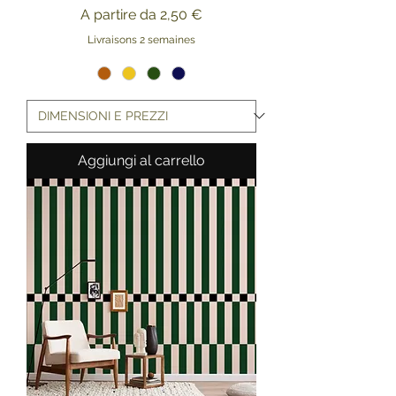
Prezzo scontato
A partire da
2,50 €
Livraisons 2 semaines
Aggiungi al carrello