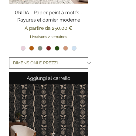
GRIDA - Papier peint à motifs -
Rayures et damier moderne
Prezzo scontato
A partire da
250,00 €
Livraisons 2 semaines
Aggiungi al carrello