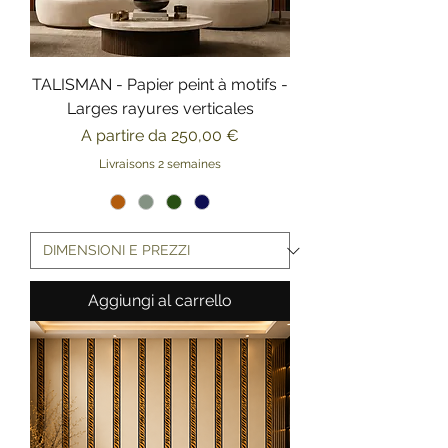
TALISMAN - Papier peint à motifs -
Larges rayures verticales
Prezzo scontato
A partire da
250,00 €
Livraisons 2 semaines
Aggiungi al carrello