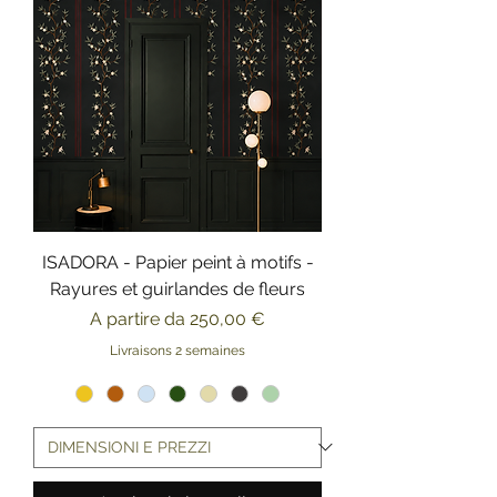
ISADORA - Papier peint à motifs -
Rayures et guirlandes de fleurs
Prezzo scontato
A partire da
250,00 €
Livraisons 2 semaines