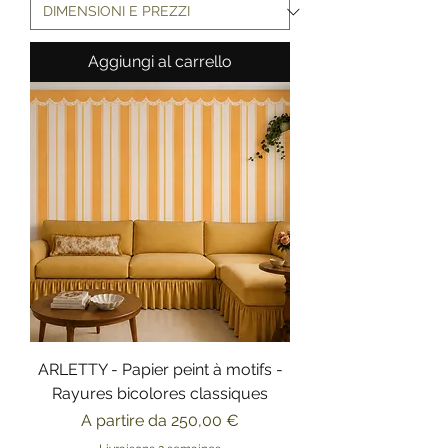
Aggiungi al carrello
ARLETTY - Papier peint à motifs -
Rayures bicolores classiques
Prezzo scontato
A partire da
250,00 €