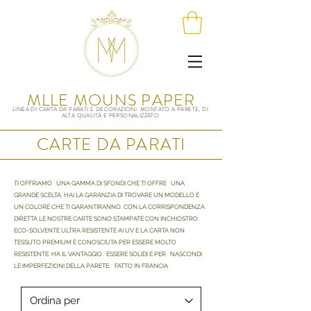
MLLE MOUNS PAPER
LINEA DI CARTA DA PARATI E DECORAZIONI MONTATO A PARETE, DI
ALTA QUALITÀ E PERSONALIZZATO
CARTE DA PARATI
TI OFFRIAMO
UNA GAMMA DI SFONDI CHE TI OFFRE
UNA
GRANDE SCELTA. HAI LA GARANZIA DI TROVARE UN MODELLO E
UN COLORE CHE TI GARANTIRANNO. CON LA CORRISPONDENZA
DIRETTA LE NOSTRE CARTE SONO STAMPATE CON INCHIOSTRO
ECO-SOLVENTE ULTRA RESISTENTE AI UV E LA CARTA NON
TESSUTO PREMIUM È CONOSCIUTA PER ESSERE MOLTO
RESISTENTE. HA IL VANTAGGIO
ESSERE SOLIDI E PER
NASCONDI
LE IMPERFEZIONI DELLA PARETE.
FATTO IN FRANCIA