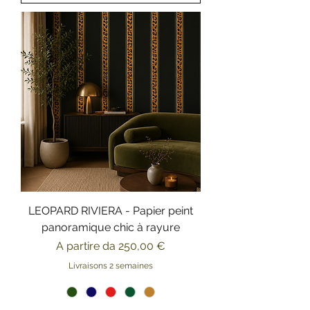
LEOPARD RIVIERA - Papier peint
panoramique chic à rayure
Prezzo scontato
A partire da
250,00 €
Livraisons 2 semaines