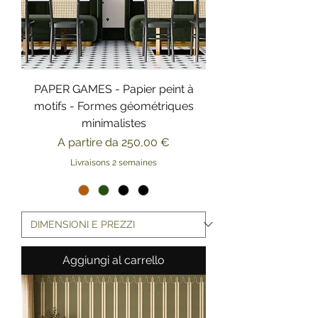
PAPER GAMES - Papier peint à
motifs - Formes géométriques
minimalistes
Prezzo scontato
A partire da
250,00 €
Livraisons 2 semaines
Aggiungi al carrello