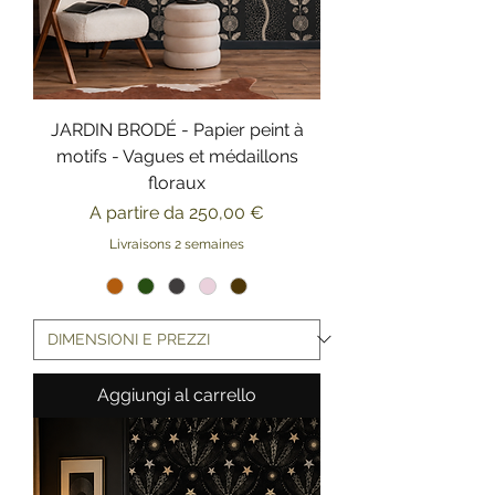
JARDIN BRODÉ - Papier peint à
motifs - Vagues et médaillons
floraux
Prezzo scontato
A partire da
250,00 €
Livraisons 2 semaines
Aggiungi al carrello