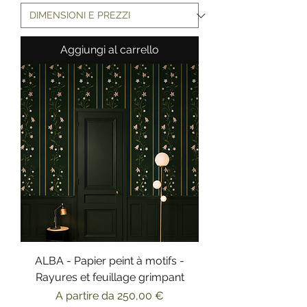
Aggiungi al carrello
ALBA - Papier peint à motifs -
Rayures et feuillage grimpant
Prezzo scontato
A partire da
250,00 €