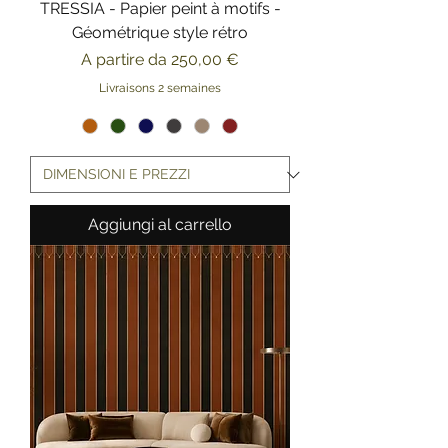
TRESSIA - Papier peint à motifs -
Géométrique style rétro
Prezzo scontato
A partire da
250,00 €
Livraisons 2 semaines
Aggiungi al carrello