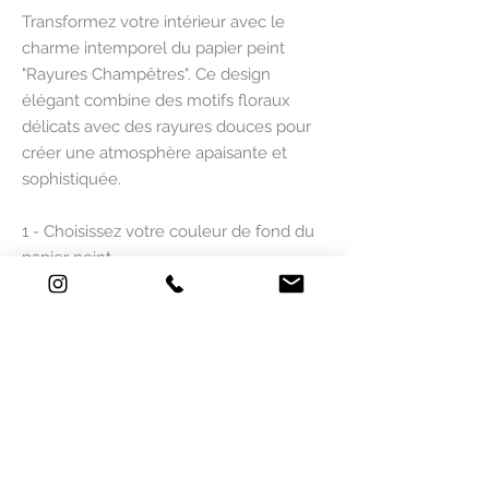
Transformez votre intérieur avec le
charme intemporel du papier peint
"Rayures Champêtres". Ce design
élégant combine des motifs floraux
délicats avec des rayures douces pour
créer une atmosphère apaisante et
sophistiquée.
1 - Choisissez votre couleur de fond du
papier peint.
2 - Sélectionniez la dimension qui
correspondent aux mesures de votre
mur. A = 2 lés de 50 cm = 100 cm / B = 2
lés de 50 cm = 100 cm etc...
Ce papier peint est ajustable à la taille
de votre mur. Si les mesures ne
correspondent pas remplissez ce
formulaire
ICI
et vous recevrez un devis