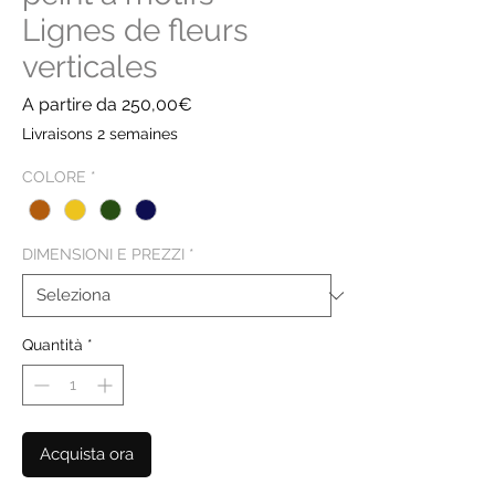
Lignes de fleurs
verticales
Prezzo
A partire da
250,00€
scontato
Livraisons 2 semaines
COLORE
*
DIMENSIONI E PREZZI
*
Quantità
*
Acquista ora