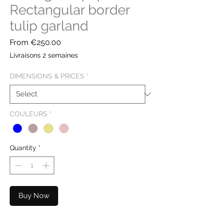
Rectangular border
tulip garland
Sale
From
€250.00
Price
Livraisons 2 semaines
DIMENSIONS & PRICES
*
COULEURS
*
Quantity
*
Buy Now