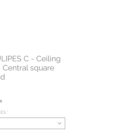
LIPES C - Ceiling
- Central square
nd
e
ce
es
CES
*