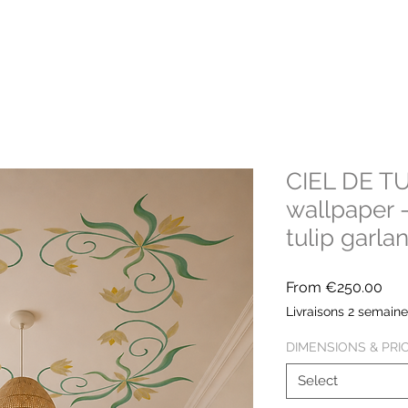
CIEL DE TU
wallpaper 
tulip garla
Sal
From
€250.00
Pri
Livraisons 2 semain
DIMENSIONS & PRI
Select