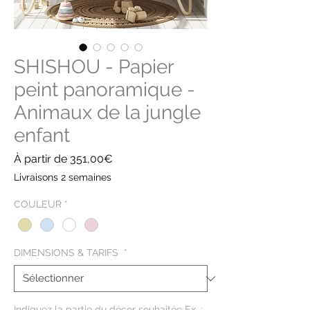
SHISHOU - Papier
peint panoramique -
Animaux de la jungle
enfant
Prix
À partir de
351,00€
promotionnel
Livraisons 2 semaines
COULEUR
*
DIMENSIONS & TARIFS
*
Indiquez la partie du décor souhaitée Ex. :