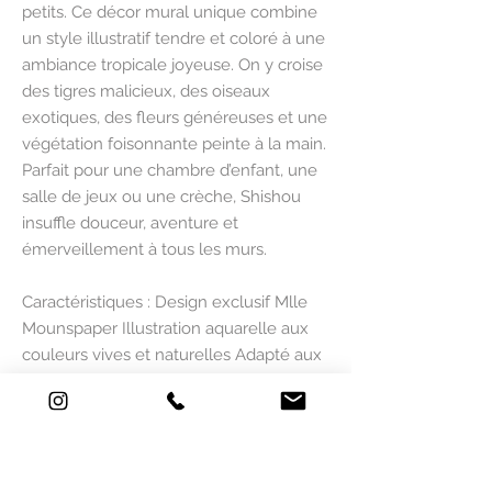
petits. Ce décor mural unique combine
un style illustratif tendre et coloré à une
ambiance tropicale joyeuse. On y croise
des tigres malicieux, des oiseaux
exotiques, des fleurs généreuses et une
végétation foisonnante peinte à la main.
Parfait pour une chambre d’enfant, une
salle de jeux ou une crèche, Shishou
insuffle douceur, aventure et
émerveillement à tous les murs.
Caractéristiques : Design exclusif Mlle
Mounspaper Illustration aquarelle aux
couleurs vives et naturelles Adapté aux
univers enfantins : doux, coloré, ludique
Impression haute qualité sur papier
peint intissé écologique
Disponible en plusieurs dimensions, sur
mesure possible