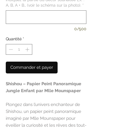
A, B, A + B… (voir le schéma sur la photo).
*
0/500
Quantité
*
Commander et payer
Shishou – Papier Peint Panoramique
Jungle Enfant par Mlle Mounspaper
Plongez dans l’univers enchanteur de
Shishou, un papier peint panoramique
imaginé par Mlle Mounspaper pour
éveiller la curiosité et les rêves des tout-