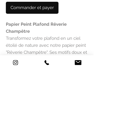
Commander et payer
Papier Peint Plafond Rêverie
Champêtre
Transformez votre plafond en un ciel
étoilé de nature avec notre papier peint
"Rêverie Champêtre". Ses motifs doux et
poétiques, inspirés des champs et de la
flore sauvage, créent une atmosphère
apaisante et aérienne. Idéal pour ajouter
une touche de charme à votre chambre
ou salon, ce papier peint spécial plafond
est conçu pour donner de la hauteur et
de la légèreté à vos pièces. Facile à
poser, il offre une finition élégante et un
décor unique pour votre intérieur. Une
création artistique signée par Mlle
Mouns.