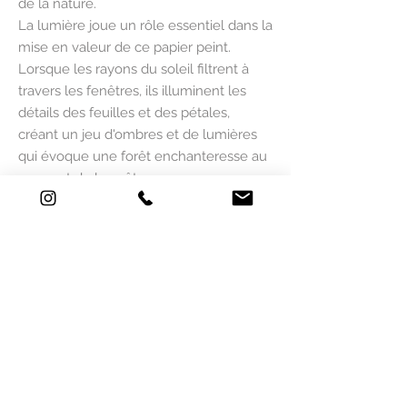
de la nature.
La lumière joue un rôle essentiel dans la
mise en valeur de ce papier peint.
Lorsque les rayons du soleil filtrent à
travers les fenêtres, ils illuminent les
détails des feuilles et des pétales,
créant un jeu d'ombres et de lumières
qui évoque une forêt enchanteresse au
sommet de la voûte.
Imaginez-vous vous allonger et
contempler ce plafond onirique, laissant
votre esprit s'évader au milieu de ce
jardin de rêve. Que ce soit dans un
salon, une véranda ou même une
chambre à coucher, le papier peint «
Éclat végétal » apportera une sensation
de tranquillité et de connexion avec la
nature, vous offrant un refuge au cœur
de l'agitation quotidienne.