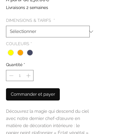
promotionnel
Livraisons 2 semaines
DIMENSIONS & TARIFS
*
COULEURS
*
Quantité
*
Commander et payer
Découvrez la magie qui descend du ciel
avec notre dernier chef-d'œuvre en
matière de décoration intérieure : le
papier peint plafonnier « Éclat végétal ».