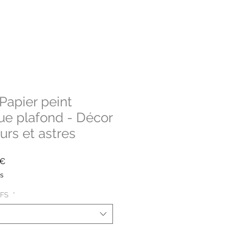
apier peint
e plafond - Décor
urs et astres
Prix
0€
promotionnel
es
IFS
*