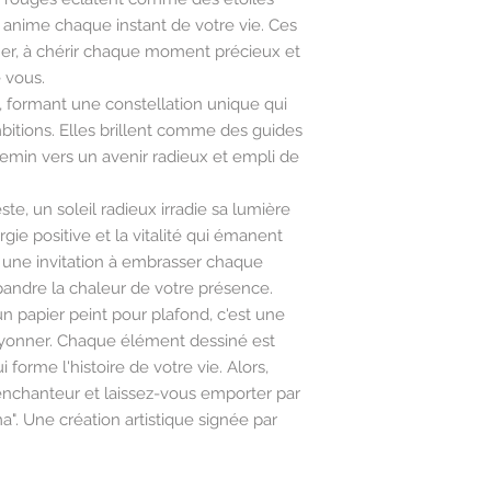
Papier-peint facil
ui anime chaque instant de votre vie. Ces
Papier-peint rési
mer, à chérir chaque moment précieux et
Papier-peint facil
e vous.
Facile à arracher
Résistant à la lu
s, formant une constellation unique qui
Facile à poser
mbitions. Elles brillent comme des guides
Pose : Encollage
chemin vers un avenir radieux et empli de
te, un soleil radieux irradie sa lumière
rgie positive et la vitalité qui émanent
 une invitation à embrasser chaque
andre la chaleur de votre présence.
n papier peint pour plafond, c'est une
 rayonner. Chaque élément dessiné est
 forme l'histoire de votre vie. Alors,
enchanteur et laissez-vous emporter par
". Une création artistique signée par