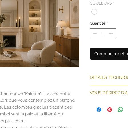
COULEURS
*
Quantité
*
Commander et p
DETAILS TECHNIQ
1- Sélectionnez la 
VOUS DÉSIREZ D'
anteur de "Paloma" ! Laissez votre
mesures de votre mu
alors que vous contemplez un plafond
Si les mesures ne c
VEUILLEZ CLIQUE
formulaire
ICI
et vous
e. Les colombes graciles tracent des
bref délais.
ymbolisant la paix et la liberté qui
Largeur lés 50 c
es plus chers.
Papier peint mat
rs rouges éclatent comme des étoiles