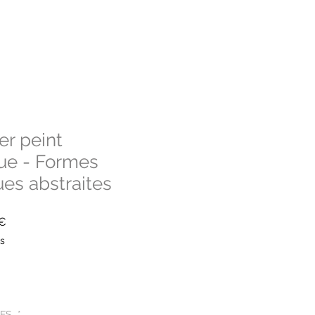
er peint
ue - Formes
es abstraites
Prix
0€
promotionnel
es
IFS
*