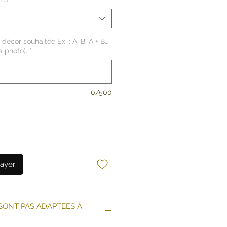
 décor souhaitée Ex. : A, B, A + B…
a photo).
*
0/500
ayer
SONT PAS ADAPTÉES À