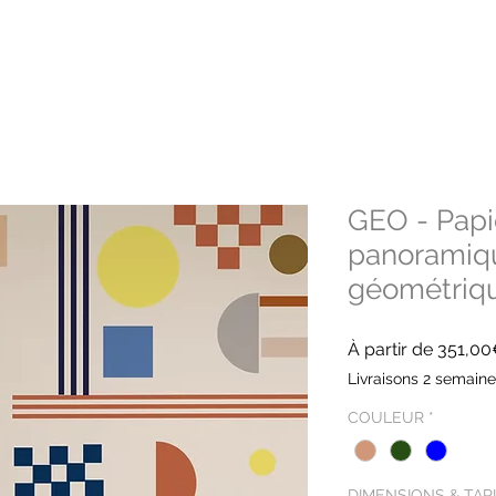
GEO - Papi
panoramiq
géométriqu
À partir de
351,0
Livraisons 2 semain
COULEUR
*
DIMENSIONS & TAR