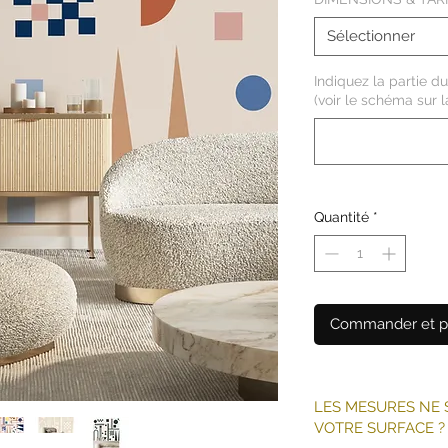
Sélectionner
Indiquez la partie du
(voir le schéma sur l
Quantité
*
Commander et p
LES MESURES NE 
VOTRE SURFACE ?