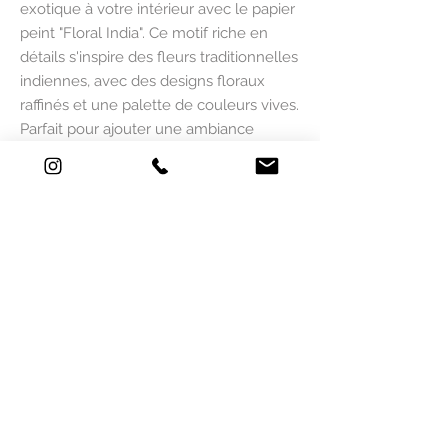
exotique à votre intérieur avec le papier
peint "Floral India". Ce motif riche en
détails s'inspire des fleurs traditionnelles
indiennes, avec des designs floraux
raffinés et une palette de couleurs vives.
Parfait pour ajouter une ambiance
chaleureuse et artistique à votre espace.
1 - Choisissez votre couleur de fond du
papier peint.
2 - Sélectionniez la dimension qui
correspondent aux mesures de votre
mur. A = 2 lés de 50 cm = 100 cm / B = 2
lés de 50 cm = 100 cm etc...
LES MESURES NE SONT PAS
ADAPTÉES À VOTRE SURFACE ?
LE SERVICE DE SUR-MESURE EST UNE