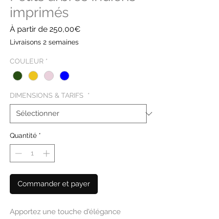
imprimés
Prix
À partir de
250,00€
promotionnel
Livraisons 2 semaines
COULEUR
*
DIMENSIONS & TARIFS
*
Quantité
*
Commander et payer
Apportez une touche d'élégance