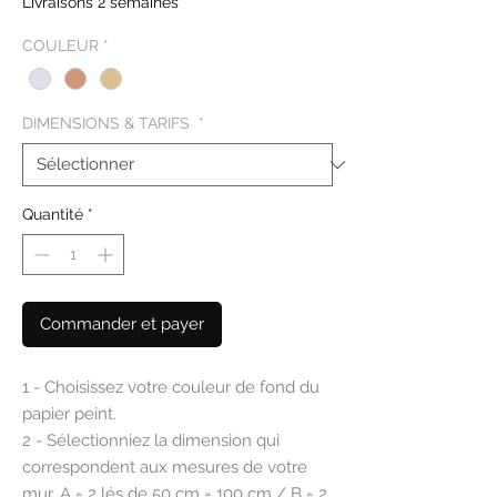
Livraisons 2 semaines
COULEUR
*
DIMENSIONS & TARIFS
*
Quantité
*
Commander et payer
1 - Choisissez votre couleur de fond du
papier peint.
2 - Sélectionniez la dimension qui
correspondent aux mesures de votre
mur. A = 2 lés de 50 cm = 100 cm / B = 2