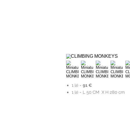
1 lé =
91 €
1 lé = L 50 CM X H 280 cm