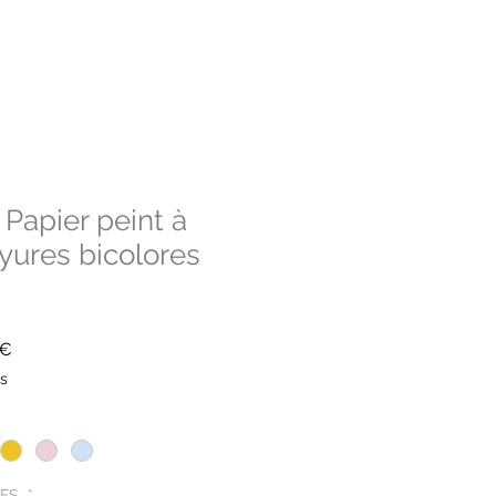
Papier peint à
yures bicolores
Prix
0€
promotionnel
es
IFS
*