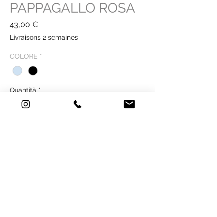
PAPPAGALLO ROSA
Prezzo
43,00 €
Livraisons 2 semaines
COLORE
*
Quantità
*
Acquista ora
SCHEDA TECNICA
Tecnica: stampa su carta - Old Mill