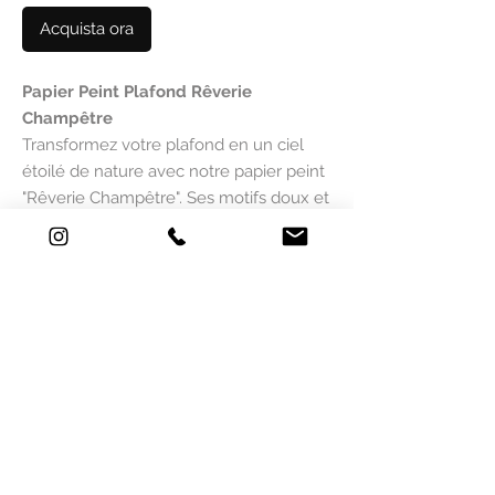
Acquista ora
Papier Peint Plafond Rêverie
Champêtre
Transformez votre plafond en un ciel
étoilé de nature avec notre papier peint
"Rêverie Champêtre". Ses motifs doux et
poétiques, inspirés des champs et de la
flore sauvage, créent une atmosphère
apaisante et aérienne. Idéal pour ajouter
une touche de charme à votre chambre
ou salon, ce papier peint spécial plafond
est conçu pour donner de la hauteur et
de la légèreté à vos pièces. Facile à
poser, il offre une finition élégante et un
décor unique pour votre intérieur. Une
création artistique signée par Mlle
Mouns.