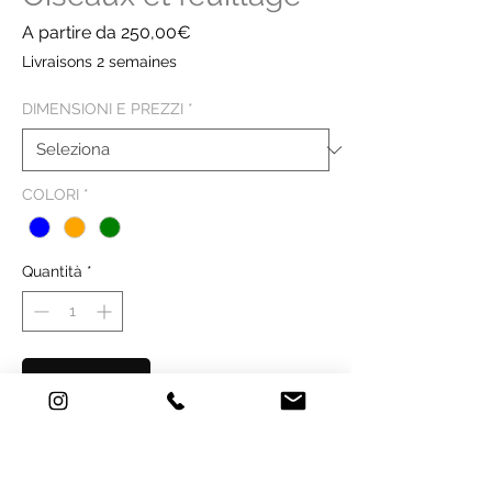
Prezzo
A partire da
250,00€
scontato
Livraisons 2 semaines
DIMENSIONI E PREZZI
*
COLORI
*
Quantità
*
Acquista ora
Transformez votre espace en un havre
de paix et de beauté naturelle avec