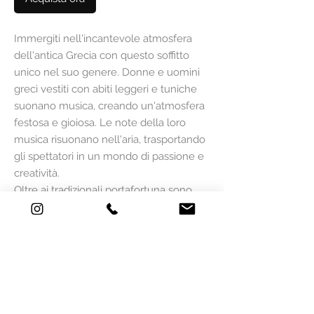
Immergiti nell'incantevole atmosfera
dell'antica Grecia con questo soffitto
unico nel suo genere. Donne e uomini
greci vestiti con abiti leggeri e tuniche
suonano musica, creando un'atmosfera
festosa e gioiosa. Le note della loro
musica risuonano nell'aria, trasportando
gli spettatori in un mondo di passione e
creatività.
Oltre ai tradizionali portafortuna sono
sparsi sul soffitto, portando un tocco di
simbolismo a questa vivace scena. Ali
d'angelo e quadrifogli sono solo alcuni
degli elementi decorativi che portano
fortuna, prosperità e pace.
Installa questa carta da parati nella tua
casa per aggiungere un tocco di storia e