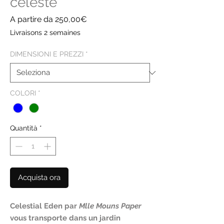
céleste
Prezzo
A partire da
250,00€
scontato
Livraisons 2 semaines
DIMENSIONI E PREZZI
*
COLORI
*
Quantità
*
Acquista ora
Celestial Eden par
Mlle Mouns Paper
vous transporte dans un jardin