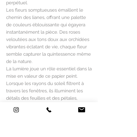
perpétuel.
Les fleurs somptueuses émaillent le
chemin des lianes, offrant une palette
de couleurs éblouissante qui égayera
instantanément la pièce. Des roses
veloutées aux tons doux aux orchidées
vibrantes éclatant de vie, chaque fleur
semble capturer la quintessence même
de la nature.
La lumière joue un rôle essentiel dans la
mise en valeur de ce papier peint.
Lorsque les rayons du soleil filtrent à
travers les fenêtres, ils illuminent les
détails des feuilles et des pétales,
créant un jeu d'ombres et de lumières
qui évoque une forêt enchanteresse au
sommet de la voûte.
Imaginez-vous vous allonger et
contempler ce plafond onirique, laissant