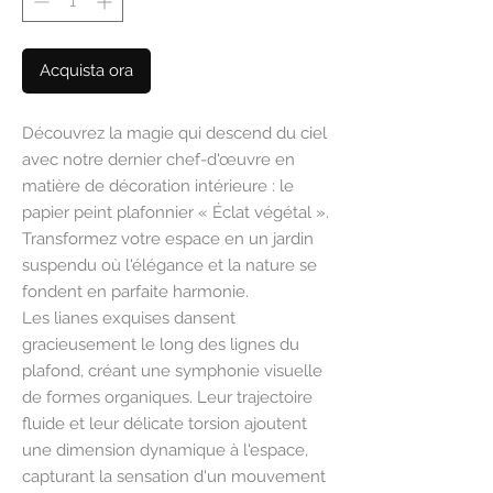
Acquista ora
Découvrez la magie qui descend du ciel
avec notre dernier chef-d'œuvre en
matière de décoration intérieure : le
papier peint plafonnier « Éclat végétal ».
Transformez votre espace en un jardin
suspendu où l'élégance et la nature se
fondent en parfaite harmonie.
Les lianes exquises dansent
gracieusement le long des lignes du
plafond, créant une symphonie visuelle
de formes organiques. Leur trajectoire
fluide et leur délicate torsion ajoutent
une dimension dynamique à l'espace,
capturant la sensation d'un mouvement