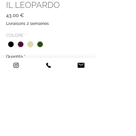
IL LEOPARDO
Prezzo
43,00 €
Livraisons 2 semaines
COLORE
*
Quantità
*
Acquista ora
SCHEDA TECNICA
Tecnica: stampa su carta - Old Mill