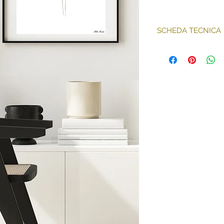
SCHEDA TECNICA
Tecnica: stampa 
Classificata M1
Formato Illustraz
Venduto senza co