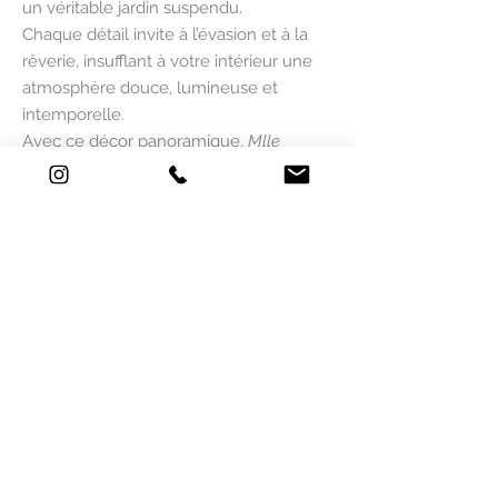
un véritable jardin suspendu.
Chaque détail invite à l’évasion et à la
rêverie, insufflant à votre intérieur une
atmosphère douce, lumineuse et
intemporelle.
Avec ce décor panoramique,
Mlle
Mouns Paper
propose une expérience
visuelle unique, où nature et poésie se
rencontrent dans une parfaite harmonie.
1 - Choisissez votre couleur de fond de
votre papier peint panoramique.
2 - Sélectionnez la dimension qui
correspondent aux mesures de votre
mur.
Si les mesures ne correspondent pas
remplissez ce formulaire
ICI
et vous
recevrez un devis dans les plus bref
délais.