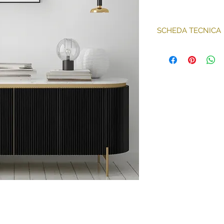
SCHEDA TECNICA
Tecnica: stampa 
300g/m2
Formato Illustraz
venduto senza co