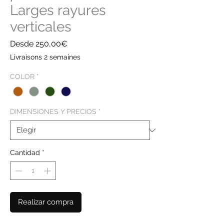
Larges rayures
verticales
Precio
Desde
250,00€
de
Livraisons 2 semaines
oferta
COLOR
*
DIMENSIONES Y PRECIOS
*
Cantidad
*
Realizar compra