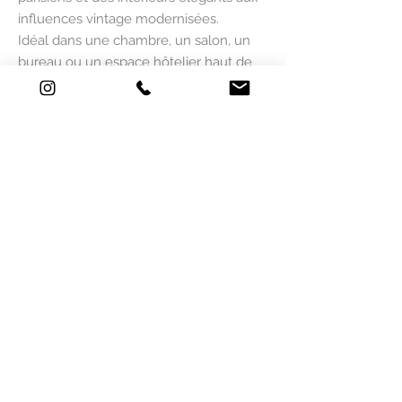
influences vintage modernisées.
Idéal dans une chambre, un salon, un
bureau ou un espace hôtelier haut de
gamme.
Création originale Mlle Mouns Paper.
1 - Choisissez votre couleur de fond du
papier peint.
2 - Sélectionniez la dimension qui
correspondent aux mesures de votre
mur. A = 2 lés de 50 cm = 100 cm / B = 2
lés de 50 cm = 100 cm etc...
Ce papier peint est ajustable à la taille
de votre mur. Si les mesures ne
correspondent pas remplissez ce
formulaire
ICI
et vous recevrez un devis
dans les plus bref délais.