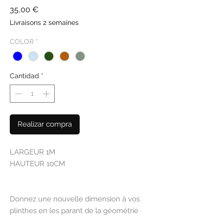
Precio
35,00 €
Livraisons 2 semaines
COLOR
*
Cantidad
*
Realizar compra
LARGEUR 1M
HAUTEUR 10CM
Donnez une nouvelle dimension à vos
plinthes en les parant de la géométrie