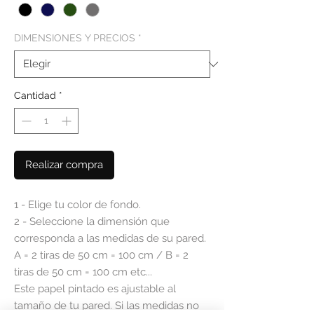
DIMENSIONES Y PRECIOS
*
Cantidad
*
Realizar compra
1 - Elige tu color de fondo.
2 - Seleccione la dimensión que
corresponda a las medidas de su pared.
A = 2 tiras de 50 cm = 100 cm / B = 2
tiras de 50 cm = 100 cm etc...
Este papel pintado es ajustable al
tamaño de tu pared. Si las medidas no