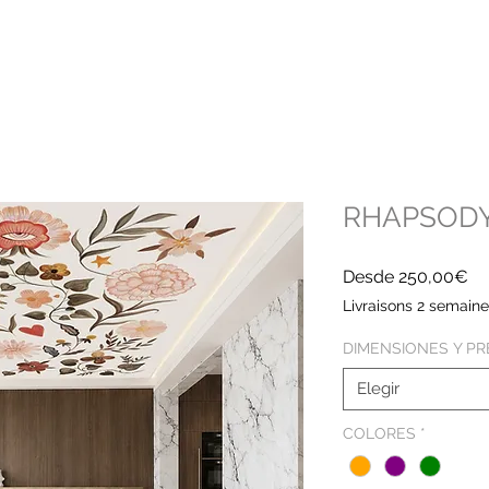
RHAPSOD
Pr
Desde
250,00€
de
Livraisons 2 semain
of
DIMENSIONES Y PR
Elegir
COLORES
*