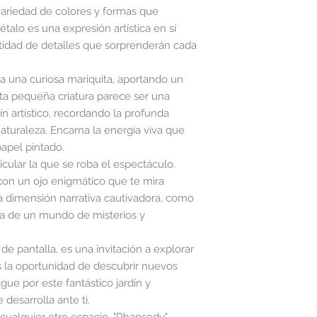
Résistant à la lu
variedad de colores y formas que
Facile à poser
talo es una expresión artística en sí
Pose : Encollage
idad de detalles que sorprenderán cada
la una curiosa mariquita, aportando un
sta pequeña criatura parece ser una
n artístico, recordando la profunda
aturaleza. Encarna la energía viva que
apel pintado.
icular la que se roba el espectáculo.
 con un ojo enigmático que te mira
a dimensión narrativa cautivadora, como
iana de un mundo de misterios y
e pantalla, es una invitación a explorar
s la oportunidad de descubrir nuevos
gue por este fantástico jardín y
 desarrolla ante ti.