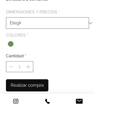
oferta
DIMENSIONES Y PRECIOS
*
COLORES
*
Cantidad
*
Realizar compra
Transforme su interior con nuestro
magnífico papel pintado para techo
"Floral Bloom". Este diseño único aporta
un toque de naturaleza y elegancia a
cualquier habitación, creando una