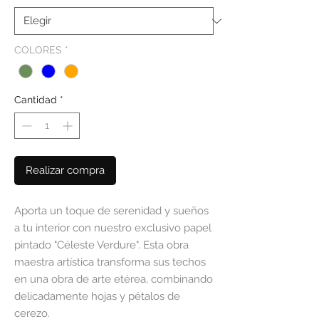
COLORES
*
Cantidad
*
Realizar compra
Aporta un toque de serenidad y sueños
a tu interior con nuestro exclusivo papel
pintado "Céleste Verdure". Esta obra
maestra artística transforma sus techos
en una obra de arte etérea, combinando
delicadamente hojas y pétalos de
cerezo.