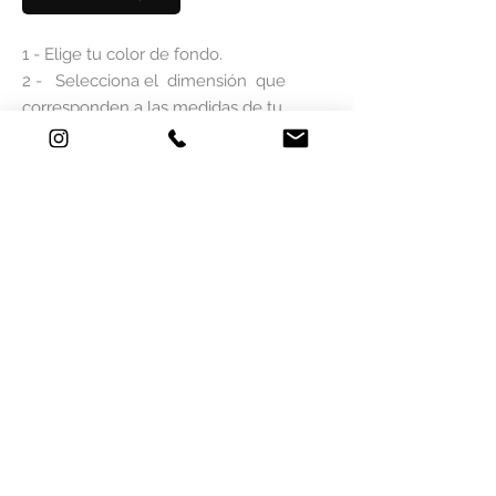
1 - Elige tu color de fondo.
2 - Selecciona el dimensión que
corresponden a las medidas de tu
pared.
Si las medidas no coinciden, rellena este
formulario
AQUÍ
y recibirás un
presupuesto lo antes posible.
Nuestros largos son de 50 cm. Para 200
cm tienes 4 tiras de 50cm.
¿LAS MEDIDAS NO SE ADAPTAN A
TU SUPERFICIE?
EL SERVICIO PERSONALIZADO ES UNA
CONSEJOS DE INSTALACIÓN
ADAPTACIÓN ÚNICA
INDEPENDIENTEMENTE DEL ÁREA EN
HAGA CLIC
AQUÍ
ALTO O ANCHO.
PAPEL PINTADO TAMAÑO