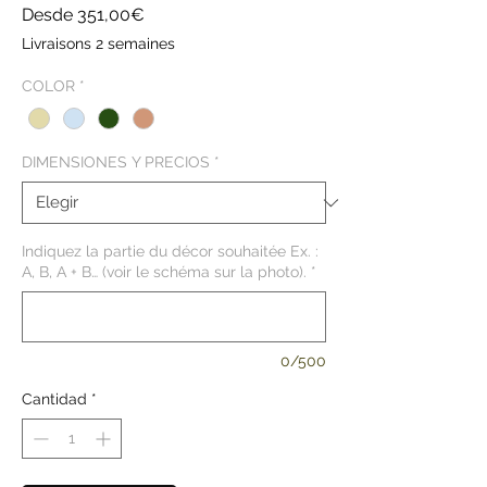
Precio
Desde
351,00€
de
Livraisons 2 semaines
oferta
COLOR
*
DIMENSIONES Y PRECIOS
*
Indiquez la partie du décor souhaitée Ex. :
A, B, A + B… (voir le schéma sur la photo).
*
0/500
Cantidad
*