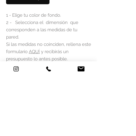
1 - Elige tu color de fondo.
2 - Selecciona el dimensión que
corresponden a las medidas de tu
pared.
Si las medidas no coinciden, rellena este
formulario
AQUÍ
y recibirás un
presupuesto lo antes posible.
Nuestros largos son de 50 cm. Para 200
cm tienes 4 tiras de 50cm.
¿LAS MEDIDAS NO SE ADAPTAN A
TU SUPERFICIE?
EL SERVICIO PERSONALIZADO ES UNA
ADAPTACIÓN ÚNICA
INDEPENDIENTEMENTE DEL ÁREA EN
ALTO O ANCHO.