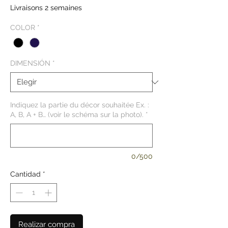
de
Livraisons 2 semaines
oferta
COLOR
*
DIMENSIÓN
*
Indiquez la partie du décor souhaitée Ex. :
A, B, A + B… (voir le schéma sur la photo).
*
0/500
Cantidad
*
Realizar compra