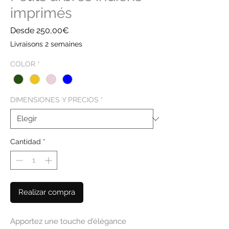
imprimés
Precio
Desde
250,00€
de
Livraisons 2 semaines
oferta
COLOR
*
DIMENSIONES Y PRECIOS
*
Cantidad
*
Realizar compra
Apportez une touche d'élégance