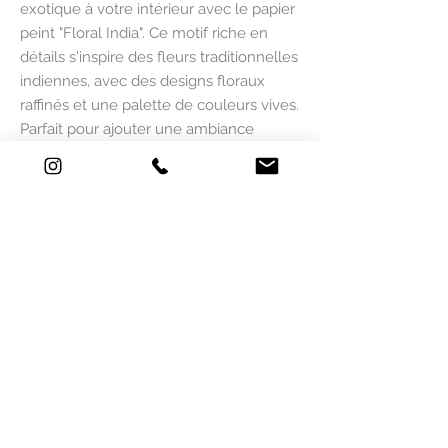
exotique à votre intérieur avec le papier
peint "Floral India". Ce motif riche en
détails s'inspire des fleurs traditionnelles
indiennes, avec des designs floraux
raffinés et une palette de couleurs vives.
Parfait pour ajouter une ambiance
chaleureuse et artistique à votre espace.
1 - Choisissez votre couleur de fond du
papier peint.
2 - Sélectionniez la dimension qui
correspondent aux mesures de votre
mur. A = 2 lés de 50 cm = 100 cm / B = 2
lés de 50 cm = 100 cm etc...
LES MESURES NE SONT PAS
ADAPTÉES À VOTRE SURFACE ?
LE SERVICE DE SUR-MESURE EST UNE