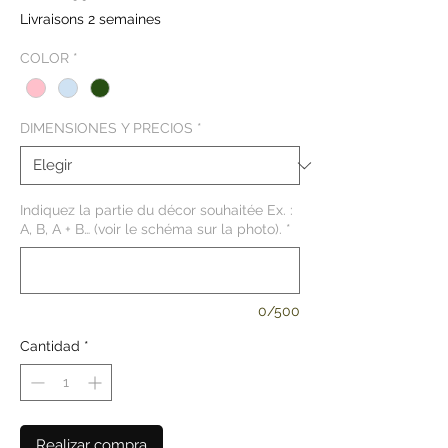
de
Livraisons 2 semaines
oferta
COLOR
*
DIMENSIONES Y PRECIOS
*
Indiquez la partie du décor souhaitée Ex. :
A, B, A + B… (voir le schéma sur la photo).
*
0/500
Cantidad
*
Realizar compra