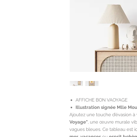
AFFICHE BON VAOYAGE
Illustration signée Mlle Mo
Ajoutez une touche d’évasion à 
Voyage"
, une œuvre murale vib
vagues bleues. Ce tableau est 
mer
,
vacances
ou
esprit bohè