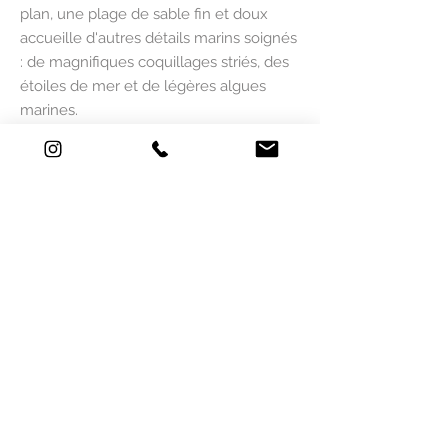
plan, une plage de sable fin et doux
accueille d'autres détails marins soignés
: de magnifiques coquillages striés, des
étoiles de mer et de légères algues
marines.
Pourquoi vous allez adorer cette
illustration ?
Mise en valeur du dessin : Le style de
Mlle Mouns s'exprime à travers de
superbes lignes fluides et un jeu de
contrastes saisissant entre la
profondeur du bleu marine et la
douceur infinie du rose et du blanc.
Une ambiance douce et apaisante :
Idéale pour instaurer une
atmosphère sereine, poétique et
relaxante inspirée des bords de mer
contemporains.
Une décoration élégante : Cette