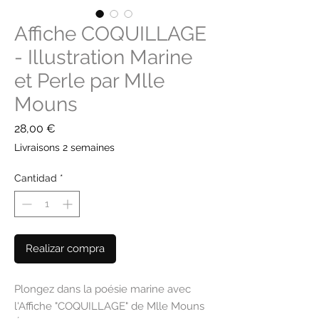
Affiche COQUILLAGE
- Illustration Marine
et Perle par Mlle
Mouns
Precio
28,00 €
Livraisons 2 semaines
Cantidad
*
Realizar compra
Plongez dans la poésie marine avec
l'Affiche "COQUILLAGE" de Mlle Mouns